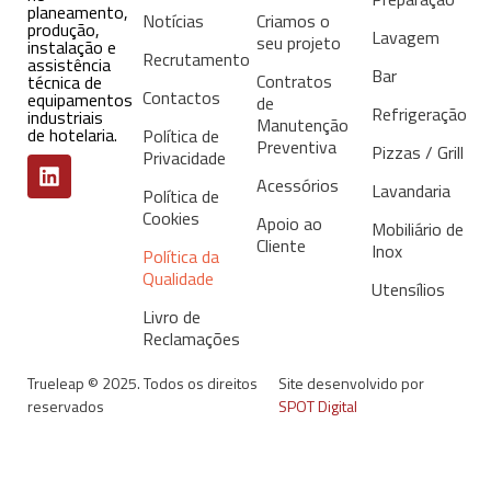
planeamento,
Notícias
Criamos o
produção,
Lavagem
seu projeto
instalação e
Recrutamento
assistência
Bar
Contratos
técnica de
Contactos
equipamentos
de
Refrigeração
industriais
Manutenção
de hotelaria.
Política de
Preventiva
Pizzas / Grill
Privacidade
Acessórios
Lavandaria
Política de
Cookies
Apoio ao
Mobiliário de
Cliente
Inox
Política da
Qualidade
Utensílios
Livro de
Reclamações
Trueleap © 2025. Todos os direitos
Site desenvolvido por
reservados
SPOT Digital