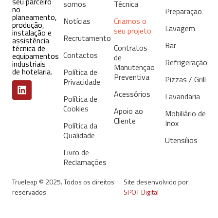
seu parceiro
somos
Técnica
no
Preparação
planeamento,
Notícias
Criamos o
produção,
Lavagem
seu projeto
instalação e
Recrutamento
assistência
Bar
Contratos
técnica de
Contactos
equipamentos
de
Refrigeração
industriais
Manutenção
de hotelaria.
Política de
Preventiva
Pizzas / Grill
Privacidade
Acessórios
Lavandaria
Política de
Cookies
Apoio ao
Mobiliário de
Cliente
Inox
Política da
Qualidade
Utensílios
Livro de
Reclamações
Trueleap © 2025. Todos os direitos
Site desenvolvido por
reservados
SPOT Digital