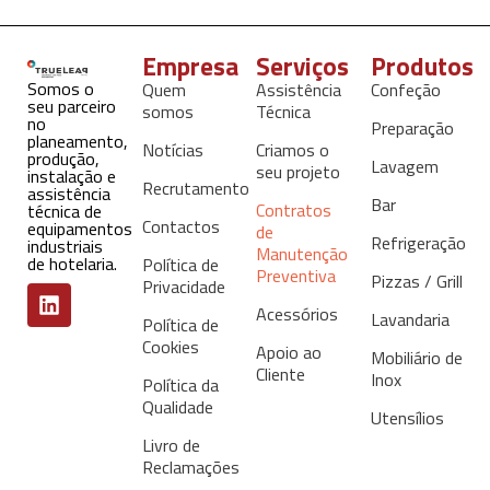
Empresa
Serviços
Produtos
Somos o
Quem
Assistência
Confeção
seu parceiro
somos
Técnica
no
Preparação
planeamento,
Notícias
Criamos o
produção,
Lavagem
seu projeto
instalação e
Recrutamento
assistência
Bar
Contratos
técnica de
Contactos
equipamentos
de
Refrigeração
industriais
Manutenção
de hotelaria.
Política de
Preventiva
Pizzas / Grill
Privacidade
Acessórios
Lavandaria
Política de
Cookies
Apoio ao
Mobiliário de
Cliente
Inox
Política da
Qualidade
Utensílios
Livro de
Reclamações