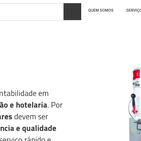
INÍCIO
QUEM SOMOS
SERVIÇ
entabilidade em
ão e hotelaria
. Por
ares
devem ser
ência e qualidade
erviço rápido e